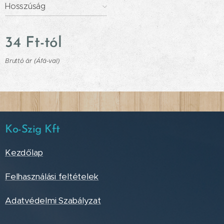
Hosszúság
34
Ft
-tól
Bruttó ár (Áfá-val)
Ko-Szig Kft
Kezdőlap
Felhasználási feltételek
Adatvédelmi Szabályzat