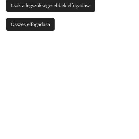
Csak a legszükségesebbek elfogadása
Kosárba
Összes elfogadása