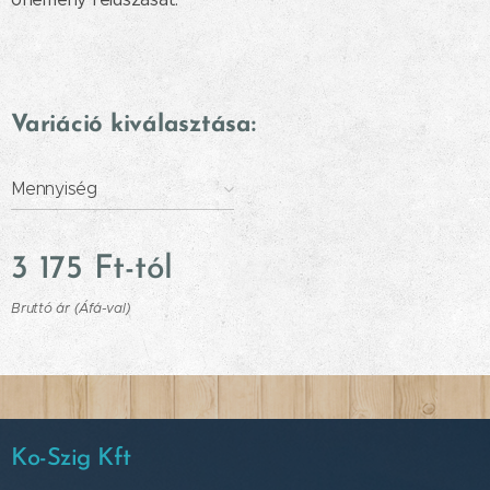
Variáció kiválasztása:
Mennyiség
3 175
Ft
-tól
Bruttó ár (Áfá-val)
Ko-Szig Kft