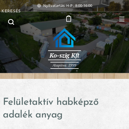
Nyitvatartás: H-P ; 8:00-16:00
KERESÉS
Ko-szig Kft
Alapítva: 1999
Felületaktív habképző
adalék anyag