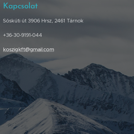
Kapcsolat
Sóskúti út 3906 Hrsz, 2461 Tárnok
+36-30-9191-044
koszigkft@gmail.com