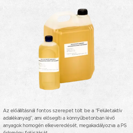
Az előállításnál fontos szerepet tölt be a "Felületaktív
adalékanyag", ami elősegíti a könnyűbetonban lévő
anyagok homogén elkeveredését, megakadályozva a PS
őrlemény felúszását.