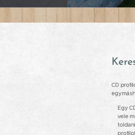
Kere
CD profi
egymásho
Egy CD
vele m
toldan
profil