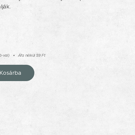
lják.
á-val)
Áfa nélkül 59 Ft
Kosárba