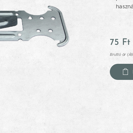
haszná
75
Ft
Bruttó ár (Áf