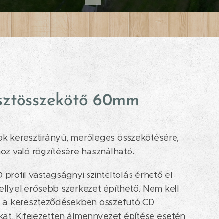
sztösszekötő 60mm
lok keresztirányú, merőleges összekötésére,
z való rögzítésére használható.
 profil vastagságnyi szinteltolás érhető el
ellyel erősebb szerkezet építhető. Nem kell
i a kereszteződésekben összefutó CD
okat. Kifejezetten álmennyezet építése esetén