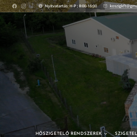
Nyitvatartás: H-P ; 8:00-16:00
koszigkft@gma
HŐSZIGETELŐ RENDSZEREK
SZIGETE