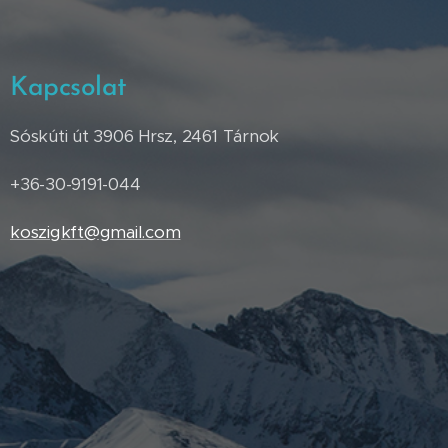
Kapcsolat
Sóskúti út 3906 Hrsz, 2461 Tárnok
+36-30-9191-044
koszigkft@gmail.com