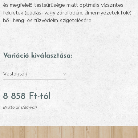
és megfelelő testsűrűsége miatt optimális vízszintes
felületek (padlás- vagy zárófödém, álmennyezetek fölé)
hő-, hang- és tűzvédelmi szigetelésére.
Variáció kiválasztása:
Vastagság
8 858
Ft
-tól
Bruttó ár (Áfá-val)